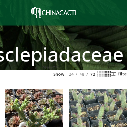
sclepiadaceae
ALL PLANTS
Filte
Show
24
48
72