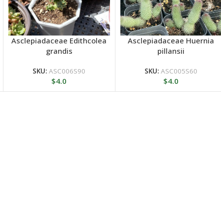
Asclepiadaceae Edithcolea
Asclepiadaceae Huernia
grandis
pillansii
SKU:
ASC006S90
SKU:
ASC005S60
$
4.0
$
4.0