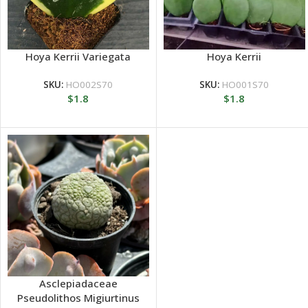
Hoya Kerrii Variegata
Hoya Kerrii
SKU:
HO002S70
SKU:
HO001S70
$
1.8
$
1.8
Asclepiadaceae
Pseudolithos Migiurtinus