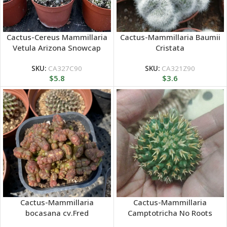
Cactus-Cereus Mammillaria
Cactus-Mammillaria Baumii
Vetula Arizona Snowcap
Cristata
Clustering
SKU:
CA327C90
SKU:
CA321Z90
$
5.8
$
3.6
Cactus-Mammillaria
Cactus-Mammillaria
bocasana cv.Fred
Camptotricha No Roots