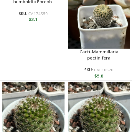
humboldtii Ehrenb.
SKU:
CA174S50
$
3.1
Cacti-Mammillaria
pectinifera
SKU:
CA010S20
$
5.8