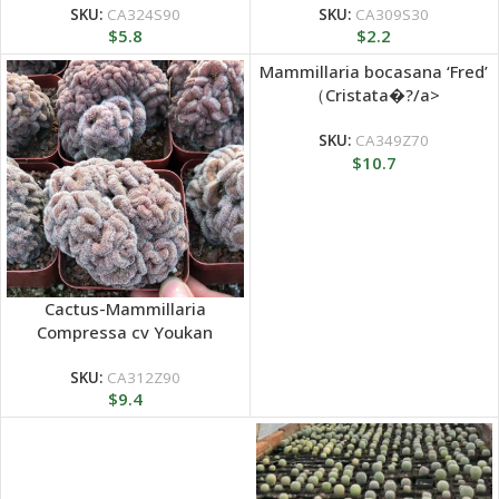
SKU:
CA324S90
SKU:
CA309S30
$
5.8
$
2.2
Mammillaria bocasana ‘Fred’
（Cristata�?/a>
SKU:
CA349Z70
$
10.7
Cactus-Mammillaria
Compressa cv Youkan
Cristata
SKU:
CA312Z90
$
9.4