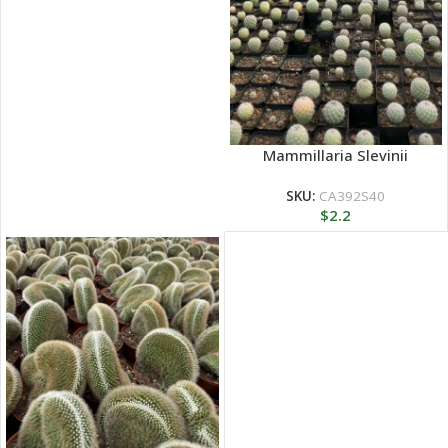
Mammillaria Slevinii
SKU:
CA392S40
$
2.2