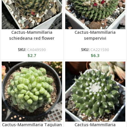
Cactus-Mammillaria
Cactus-Mammillaria
schiedeana red flower
sempervivi
SKU:
CA049S90
SKU:
CA221S90
$
2.7
$
6.3
Cactus-Mammillaria Taijulian
Cactus-Mammillaria