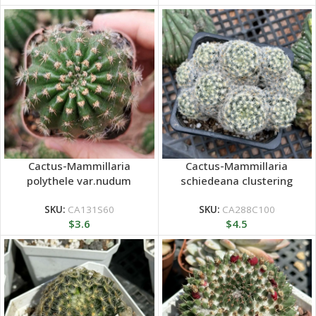
Cactus-Mammillaria
Cactus-Mammillaria
polythele var.nudum
schiedeana clustering
SKU:
CA131S60
SKU:
CA288C100
$
3.6
$
4.5