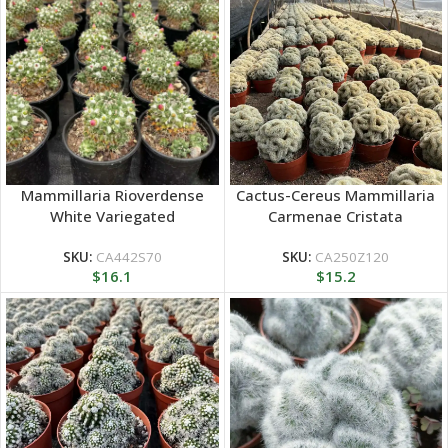
Mammillaria Rioverdense
Cactus-Cereus Mammillaria
White Variegated
Carmenae Cristata
SKU:
CA442S70
SKU:
CA250Z120
$
16.1
$
15.2