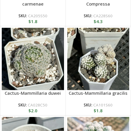
carmenae
Compressa
SKU:
CA205S50
SKU:
CA228S60
$
1.8
$
4.3
Cactus-Mammillaria duwei
Cactus-Mammillaria gracilis
SKU:
CA028C50
SKU:
CA101S60
$
2.0
$
1.8