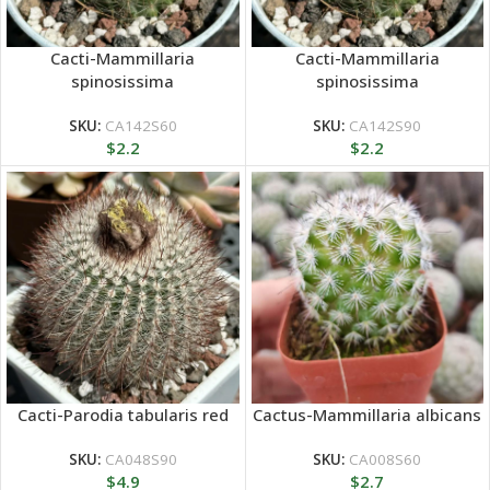
Cacti-Mammillaria
Cacti-Mammillaria
spinosissima
spinosissima
SKU:
CA142S60
SKU:
CA142S90
$
2.2
$
2.2
Cacti-Parodia tabularis red
Cactus-Mammillaria albicans
SKU:
CA048S90
SKU:
CA008S60
$
4.9
$
2.7