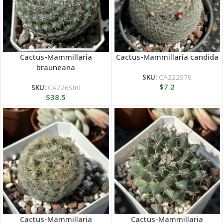
Cactus-Mammillaria
Cactus-Mammillaria candida
brauneana
SKU:
CA222S70
$
7.2
SKU:
CA226S80
$
38.5
Cactus-Mammillaria
Cactus-Mammillaria