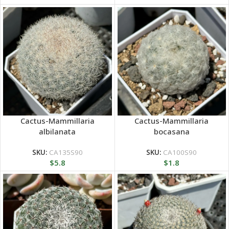
Cactus-Mammillaria
Cactus-Mammillaria
albilanata
bocasana
SKU:
CA135S90
SKU:
CA100S90
$
5.8
$
1.8