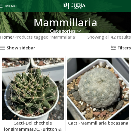
MENU
Mammillaria
Categories
Home
Products tagged “Mammillaria”
Showing all 42 results
Show sidebar
Filters
Cacti-Dolichothele
Cacti-Mammillaria bocasana
longimamma(DC.) Britton &