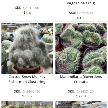
vagaspina Craig
SKU:
CA212S60
$
3.6
SKU:
CA153S90
$
1.8
Cactus-Snow Monkey
Mammillaria Rioverdens
Fisherman Clustering
Cristata
SKU:
CA240C180
SKU:
CA443Z120
$
85.5
$
27.3