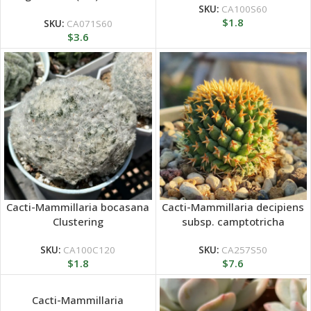
Rose
SKU:
CA100S60
$
1.8
SKU:
CA071S60
$
3.6
Cacti-Mammillaria bocasana
Cacti-Mammillaria decipiens
Clustering
subsp. camptotricha
SKU:
CA100C120
SKU:
CA257S50
$
1.8
$
7.6
Cacti-Mammillaria