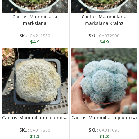
Cactus-Mammillaria
Cactus-Mammillaria
marksiana
marksiana Krainz
SKU:
CA211S80
SKU:
CA072S90
$
4.9
$
4.9
Cactus-Mammillaria plumosa
Cactus-Mammillaria plumosa
SKU:
CA011S60
SKU:
CA011C90
$
1.3
$
1.8