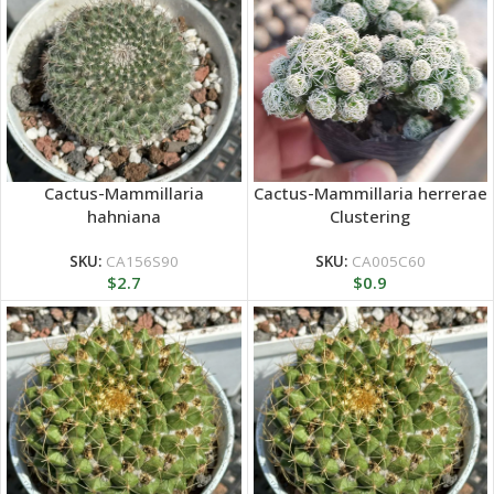
Cactus-Mammillaria
Cactus-Mammillaria herrerae
hahniana
Clustering
SKU:
CA156S90
SKU:
CA005C60
$
2.7
$
0.9